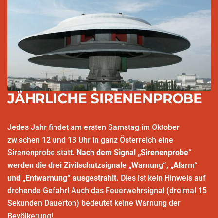
JÄHRLICHE SIRENENPROBE
Jedes Jahr findet am ersten Samstag im Oktober
zwischen 12 und 13 Uhr in ganz Österreich eine
Sirenenprobe statt.
Nach dem Signal „Sirenenprobe“
werden die drei Zivilschutzsignale „Warnung“, „Alarm“
und „Entwarnung“ ausgestrahlt.
Dies ist kein Hinweis auf
drohende Gefahr! Auch das Feuerwehrsignal (dreimal 15
Sekunden Dauerton) bedeutet keine Warnung der
Bevölkerung!