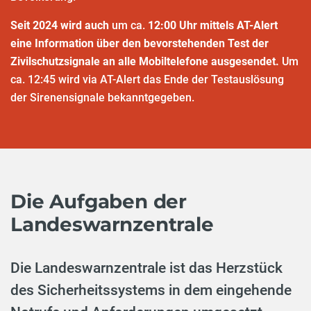
Seit 2024 wird auch
um ca.
12:00 Uhr mittels AT-Alert
eine Information über den bevorstehenden Test der
Zivilschutzsignale an alle Mobiltelefone ausgesendet.
Um
ca. 12:45 wird via AT-Alert das Ende der Testauslösung
der Sirenensignale bekanntgegeben.
Die Aufgaben der
Landeswarnzentrale
Die Landeswarnzentrale ist das Herzstück
des Sicherheitssystems in dem eingehende