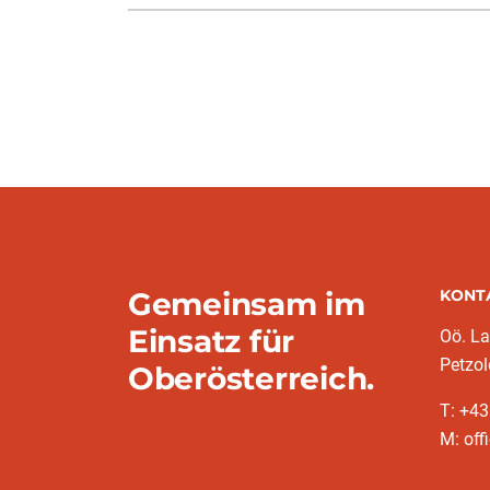
Gemeinsam im
KONT
Einsatz für
Oö. L
Petzol
Oberösterreich.
T: +43
M: off