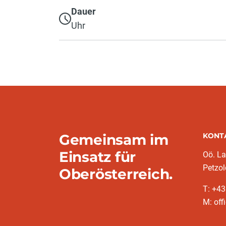
Dauer
Uhr
Gemeinsam im
KONT
Einsatz für
Oö. L
Petzol
Oberösterreich.
T: +43
M: off