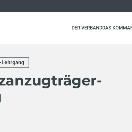
DER VERBAND
DAS KOMMA
r-Lehrgang
tzanzugträger-
g