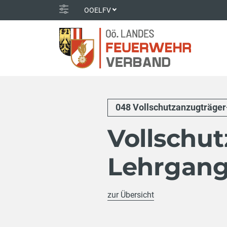
OOELFV
048 Vollschutzanzugträge
Vollschu
Lehrgan
zur Übersicht