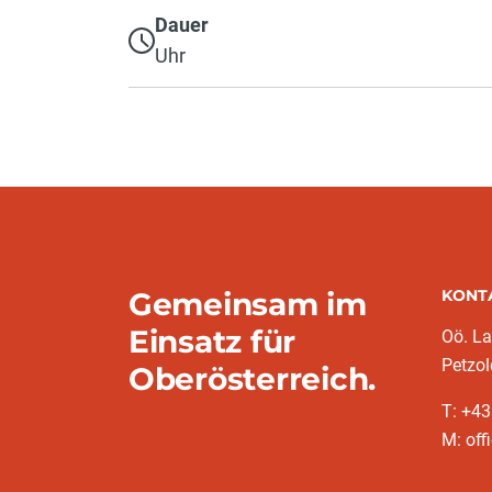
Dauer
Uhr
Gemeinsam im
KONT
Einsatz für
Oö. L
Petzol
Oberösterreich.
T: +43
M: off