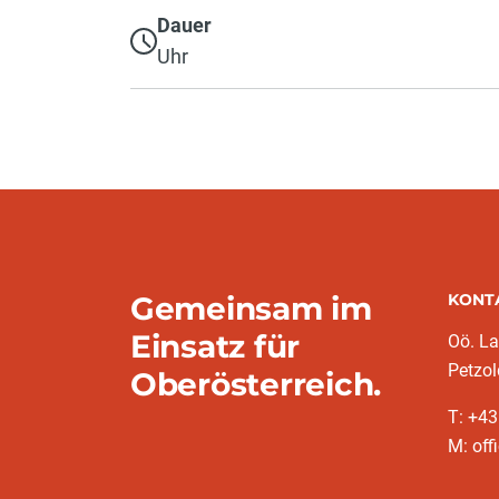
Dauer
Uhr
Gemeinsam im
KONT
Einsatz für
Oö. L
Petzol
Oberösterreich.
T: +43
M: off