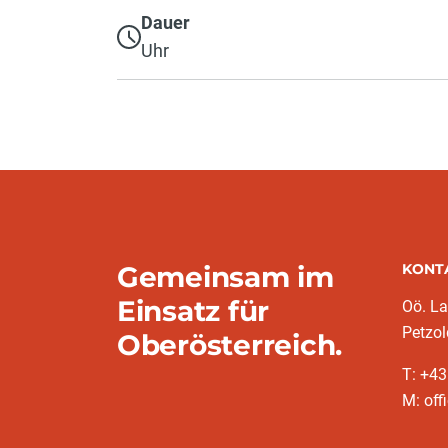
Dauer
Uhr
Gemeinsam im
KONT
Einsatz für
Oö. L
Petzol
Oberösterreich.
T: +43
M: off