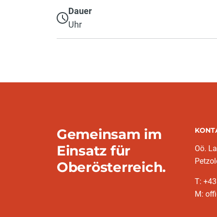
Dauer
Uhr
Gemeinsam im
KONT
Einsatz für
Oö. L
Petzol
Oberösterreich.
T: +43
M: off