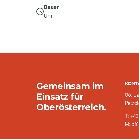
Dauer
Uhr
Gemeinsam im
KONT
Einsatz für
Oö. L
Petzol
Oberösterreich.
T: +43
M: off