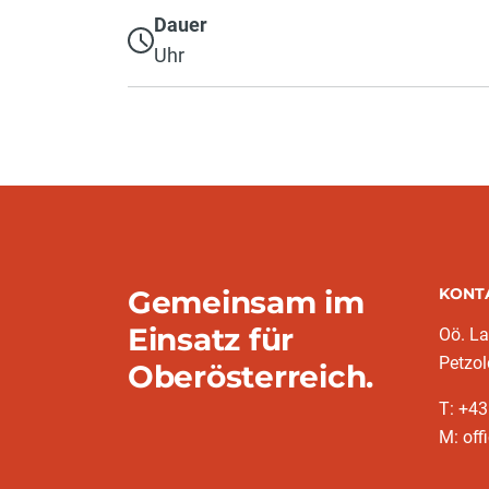
Dauer
Uhr
Gemeinsam im
KONT
Einsatz für
Oö. L
Petzol
Oberösterreich.
T: +43
M: off