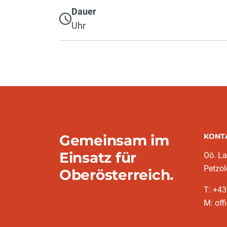
Dauer
Uhr
Gemeinsam im
KONT
Einsatz für
Oö. L
Petzol
Oberösterreich.
T: +43
M: off