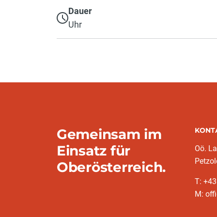
Dauer
Uhr
Gemeinsam im
KONT
Einsatz für
Oö. L
Petzol
Oberösterreich.
T: +43
M: off