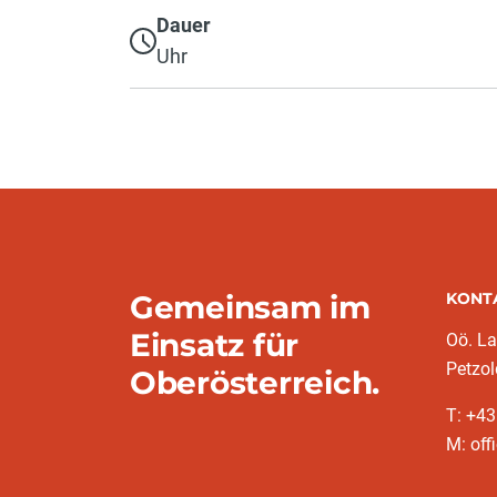
Dauer
Uhr
Gemeinsam im
KONT
Einsatz für
Oö. L
Petzol
Oberösterreich.
T: +43
M: off