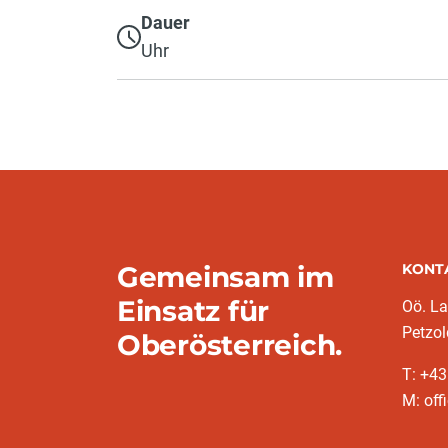
Dauer
Uhr
Gemeinsam im
KONT
Einsatz für
Oö. L
Petzol
Oberösterreich.
T: +43
M: off