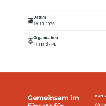
Datum
16.10.2026
Organisation
FF Haid / PE
Gemeinsam im
KONT
Einsatz für
Oö. L