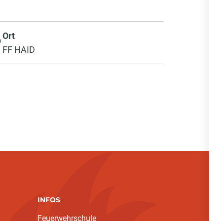
Ort
FF HAID
INFOS
Feuerwehrschule