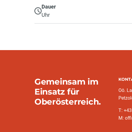
Dauer
Uhr
Gemeinsam im
KONT
Einsatz für
Oö. L
Petzol
Oberösterreich.
T: +43
M: off