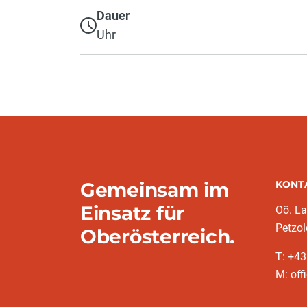
Dauer
Uhr
Gemeinsam im
KONT
Einsatz für
Oö. L
Petzol
Oberösterreich.
T: +43
M: off