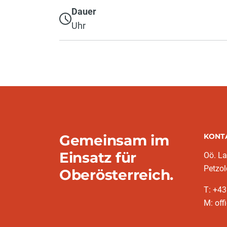
Dauer
Uhr
Gemeinsam im
KONT
Einsatz für
Oö. L
Petzol
Oberösterreich.
T: +43
M: off