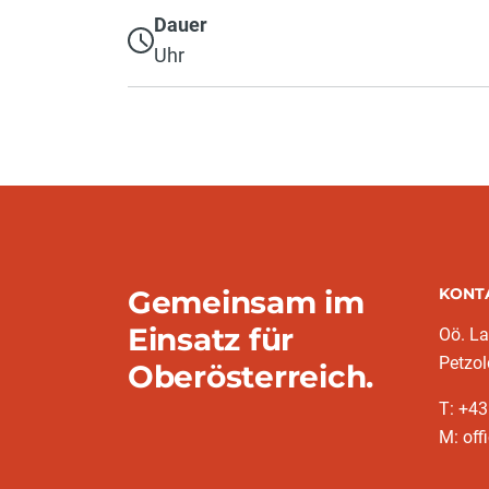
Dauer
Uhr
Gemeinsam im
KONT
Einsatz für
Oö. L
Petzol
Oberösterreich.
T: +43
M: off