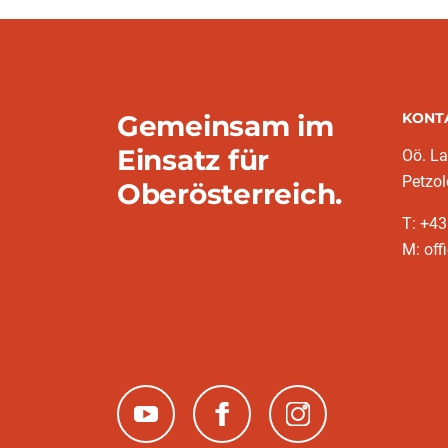
Gemeinsam im
KONT
Einsatz für
Oö. L
Petzol
Oberösterreich.
T: +43
M: off
(neues Fenster)
(neues Fenster)
(neues Fenster)