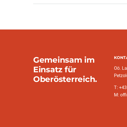
Gemeinsam im
KONT
Einsatz für
Oö. L
Petzol
Oberösterreich.
T: +43
M: off