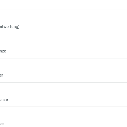
amtwertung)
onze
er
onze
ber