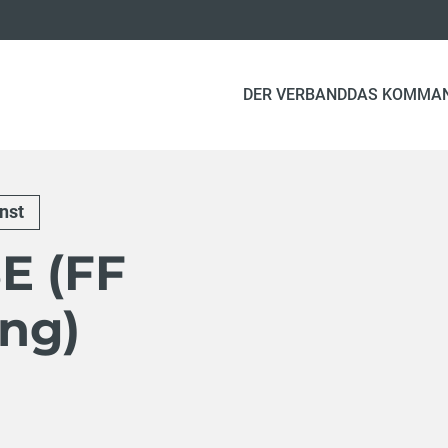
DER VERBAND
DAS KOMMA
nst
E (FF
ng)