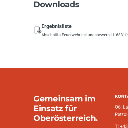
Downloads
Ergebnisliste
Abschnitts-Feuerwehrleistungsbewerb LL 6831
Gemeinsam im
KONT
Einsatz für
Oö. L
Petzol
Oberösterreich.
T: +43