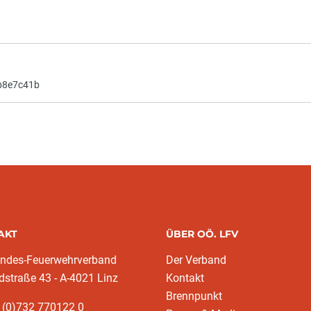
fb8e7c41b
AKT
ÜBER OÖ. LFV
andes-Feuerwehrverband
Der Verband
dstraße 43 - A-4021 Linz
Kontakt
Brennpunkt
 (0)732 770122 0