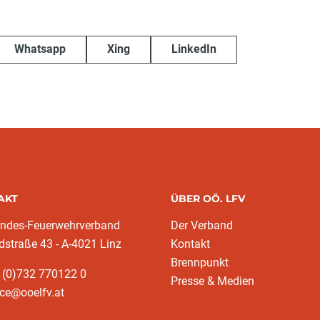
Whatsapp
Xing
LinkedIn
AKT
ÜBER OÖ. LFV
andes-Feuerwehrverband
Der Verband
dstraße 43 - A-4021 Linz
Kontakt
Brennpunkt
 (0)732 770122 0
Presse & Medien
ice@ooelfv.at