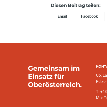
Diesen Beitrag teilen:
Email
Facebook
Gemeinsam im
KONT
Einsatz für
Oö. L
Petzol
Oberösterreich.
T: +43
M: off