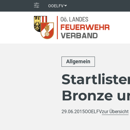
OOELFV
Allgemein
Startlist
Bronze un
29.06.2015
OOELFV
zur Übersicht