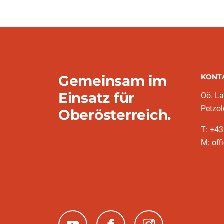
Gemeinsam im
KONT
Einsatz für
Oö. L
Petzol
Oberösterreich.
T: +43
M: off