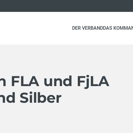
DER VERBAND
DAS KOMMA
en FLA und FjLA
d Silber