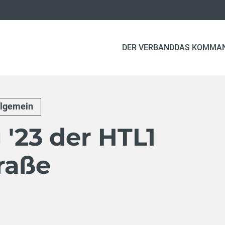
DER VERBAND
DAS KOMMA
llgemein
 '23 der HTL1
raße