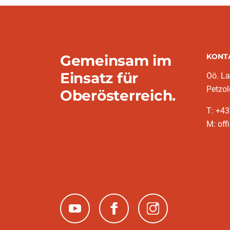
Gemeinsam im
KONT
Einsatz für
Oö. L
Petzol
Oberösterreich.
T: +43
M: off
(neues Fenster)
(neues Fenster)
(neues Fenster)