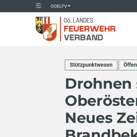
OOELFV
Stützpunktwesen
Öffen
Drohnen 
Oberöster
Neues Zei
Brandbe