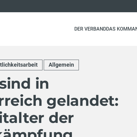
DER VERBAND
DAS KOMMA
tlichkeitsarbeit
Allgemein
sind in
reich gelandet:
talter der
kämpfung