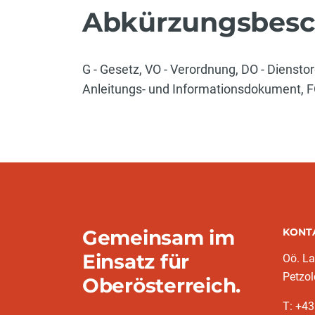
Abkürzungsbesc
G - Gesetz, VO - Verordnung, DO - Dienstor
Anleitungs- und Informationsdokument, FO 
Gemeinsam im
KONT
Einsatz für
Oö. L
Petzol
Oberösterreich.
T: +43