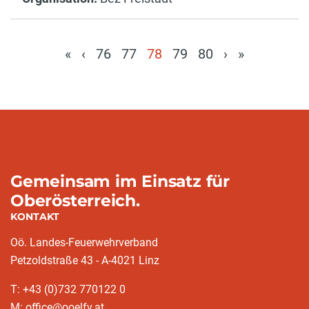
«
‹
76
77
78
79
80
›
»
(current)
Gemeinsam im Einsatz für
Oberösterreich.
KONTAKT
Oö. Landes-Feuerwehrverband
Petzoldstraße 43 - A-4021 Linz
T: +43 (0)732 770122 0
M: office@ooelfv.at